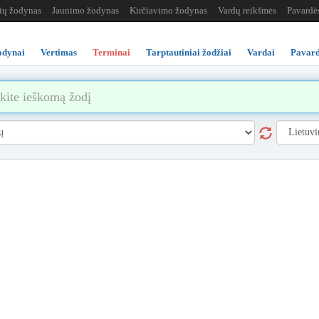
žių žodynas
Jaunimo žodynas
Kirčiavimo žodynas
Vardų reikšmės
Pavardė
odynai
Vertimas
Terminai
Tarptautiniai žodžiai
Vardai
Pavard