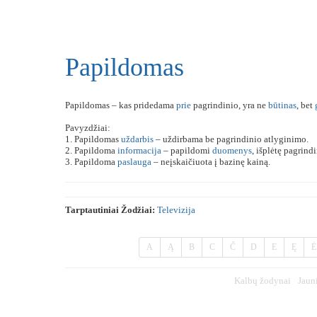
Papildomas
Papildomas – kas pridedama
prie
pagrindinio, yra ne
būtinas
, bet
Pavyzdžiai:
1. Papildomas
uždarbis
– uždirbama be pagrindinio atlyginimo.
2. Papildoma
informacija
– papildomi
duomenys
, išplėtę pagrindi
3. Papildoma
paslauga
– neįskaičiuota į bazinę kainą.
Tarptautiniai Žodžiai:
Televizija
A
Ą
B
C
Č
D
E
Ę
Ė
Kalbų žodynai
Jaun