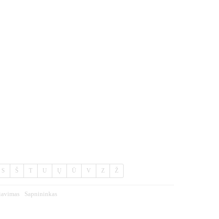
S
Š
T
U
Ų
Ū
V
Z
Ž
iavimas
Sapnininkas