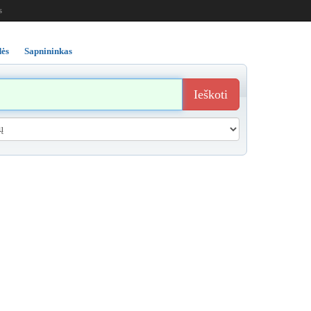
s
ės
Sapnininkas
Ieškoti