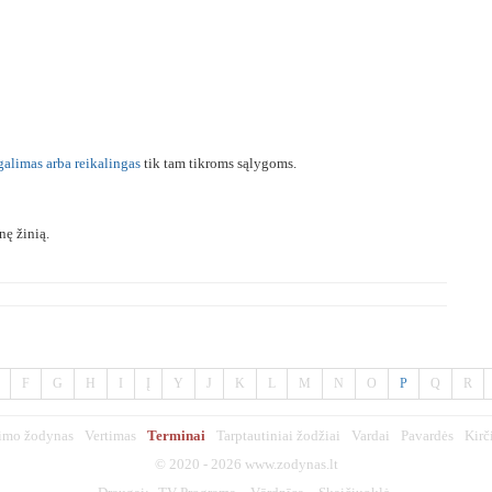
galimas
arba
reikalingas
tik tam tikroms sąlygoms.
nę žinią.
F
G
H
I
Į
Y
J
K
L
M
N
O
P
Q
R
imo žodynas
Vertimas
Terminai
Tarptautiniai žodžiai
Vardai
Pavardės
Kirč
© 2020 - 2026
www.zodynas.lt