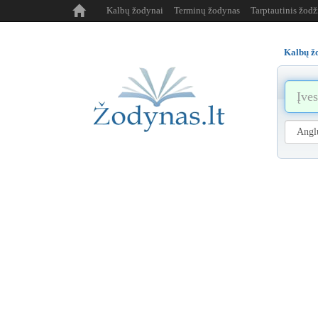
Kalbų žodynai
Terminų žodynas
Tarptautinis žod
Kalbų ž