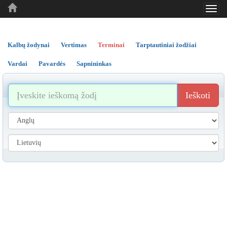
Toggl
..
..
..
navig
Kalbų žodynai
Vertimas
Terminai
Tarptautiniai žodžiai
Vardai
Pavardės
Sapnininkas
Ieškoti