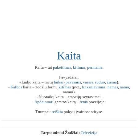
Kaita
Kaita – tai
pakeitimas
,
kitimas
,
permaina
.
Pavyzdžiai:
- Laiko kaita – metų
laikai
(
pavasaris
,
vasara
,
ruduo
,
žiema
).
-
Kalbos
kaita – žodžių formų
kitimas
(pvz.,
linksniavimas
:
namas
,
namo
,
namui).
- Nuotaikų kaita – emocijų svyravimai.
-
Apdainuoti
gamtos kaitą –
tema
poezijoje.
Trumpai:
reiškia
pokytį įvairiose srityse.
Tarptautiniai Žodžiai:
Televizija