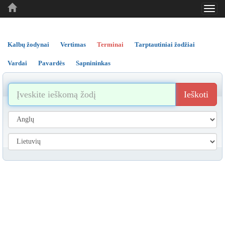
Toggl
..
..
..
navig
Kalbų žodynai
Vertimas
Terminai
Tarptautiniai žodžiai
Vardai
Pavardės
Sapnininkas
Ieškoti