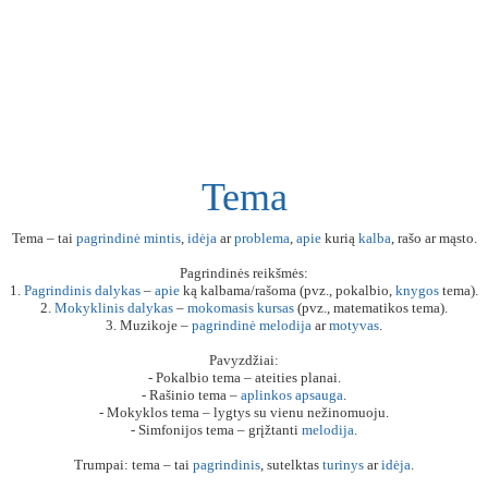
Tema
Tema – tai
pagrindinė
mintis
,
idėja
ar
problema
,
apie
kurią
kalba
, rašo ar mąsto.
Pagrindinės reikšmės:
1.
Pagrindinis
dalykas
–
apie
ką kalbama/rašoma (pvz., pokalbio,
knygos
tema).
2.
Mokyklinis
dalykas
–
mokomasis
kursas
(pvz., matematikos tema).
3. Muzikoje –
pagrindinė
melodija
ar
motyvas
.
Pavyzdžiai:
- Pokalbio tema – ateities planai.
- Rašinio tema –
aplinkos
apsauga
.
- Mokyklos tema – lygtys su vienu nežinomuoju.
- Simfonijos tema – grįžtanti
melodija
.
Trumpai: tema – tai
pagrindinis
, sutelktas
turinys
ar
idėja
.