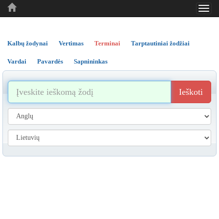
Toggl
..
..
..
navig
Kalbų žodynai
Vertimas
Terminai
Tarptautiniai žodžiai
Vardai
Pavardės
Sapnininkas
Ieškoti