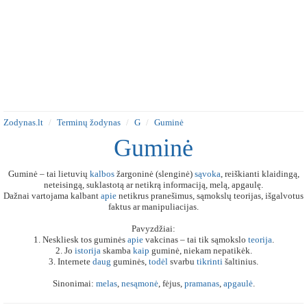
Zodynas.lt
Terminų žodynas
G
Guminė
Guminė
Guminė – tai lietuvių
kalbos
žargoninė (slenginė)
sąvoka
, reiškianti klaidingą,
neteisingą, suklastotą ar netikrą informaciją, melą, apgaulę.
Dažnai vartojama kalbant
apie
netikrus pranešimus, sąmokslų teorijas, išgalvotus
faktus ar manipuliacijas.
Pavyzdžiai:
1. Neskliesk tos guminės
apie
vakcinas – tai tik sąmokslo
teorija
.
2. Jo
istorija
skamba
kaip
guminė, niekam nepatikėk.
3. Internete
daug
guminės,
todėl
svarbu
tikrinti
šaltinius.
Sinonimai:
melas
,
nesąmonė
, fėjus,
pramanas
,
apgaulė
.