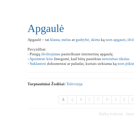
Apgaulė
Apgaulė – tai
klasta
,
melas
ar
gudrybė
,
skirta
ką
nors
apgauti
,
išvi
Pavyzdžiai:
- Pinigų
išviliojimas
pasitelkiant internetinę apgaulę.
-
Apsimesti
kitu
žmogumi, kad būtų pasiektas
neteisėtas
tikslas
.
-
Suklastoti
dokumentai ar pažadai, kuriais siekiama ką
nors
įtikin
Tarptautiniai Žodžiai:
Televizija
A
Ą
B
C
Č
D
E
Ę
Ė
Kalbų žodynai
Jaun