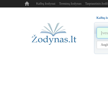
Kalbų žodynai
Terminų žodynas
Tarptautinis žod
Kalbų ž