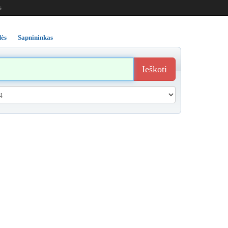
s
ės
Sapnininkas
Ieškoti