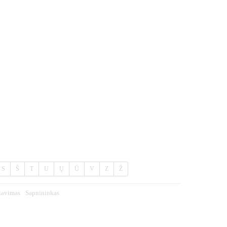
S
Š
T
U
Ų
Ū
V
Z
Ž
iavimas
Sapnininkas