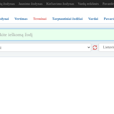
žių žodynas
Jaunimo žodynas
Kirčiavimo žodynas
Vardų reikšmės
Pavardė
odynai
Vertimas
Terminai
Tarptautiniai žodžiai
Vardai
Pavard