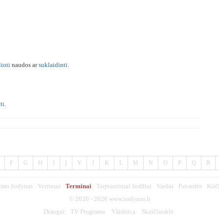
lioti
naudos ar
suklaidinti
.
ti
.
F
G
H
I
Į
Y
J
K
L
M
N
O
P
Q
R
imo žodynas
Vertimas
Terminai
Tarptautiniai žodžiai
Vardai
Pavardės
Kirč
© 2020 - 2026
www.zodynas.lt
Draugai:
TV Programa
Vārdnīca
Skaičiuoklė