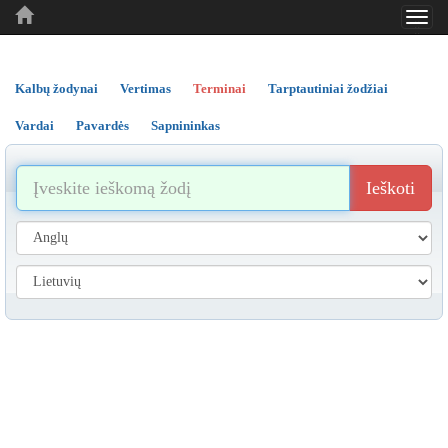
Toggl
..
..
..
navig
Kalbų žodynai
Vertimas
Terminai
Tarptautiniai žodžiai
Vardai
Pavardės
Sapnininkas
Ieškoti