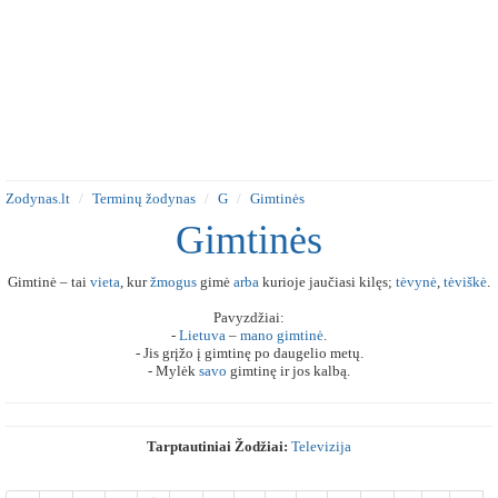
Zodynas.lt
Terminų žodynas
G
Gimtinės
Gimtinės
Gimtinė – tai
vieta
, kur
žmogus
gimė
arba
kurioje jaučiasi kilęs;
tėvynė
,
tėviškė
.
Pavyzdžiai:
-
Lietuva
–
mano
gimtinė
.
- Jis grįžo į gimtinę po daugelio metų.
- Mylėk
savo
gimtinę ir jos kalbą.
Tarptautiniai Žodžiai:
Televizija