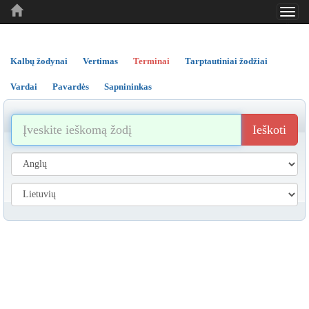
Toggl
..
..
..
navig
Kalbų žodynai
Vertimas
Terminai
Tarptautiniai žodžiai
Vardai
Pavardės
Sapnininkas
Ieškoti