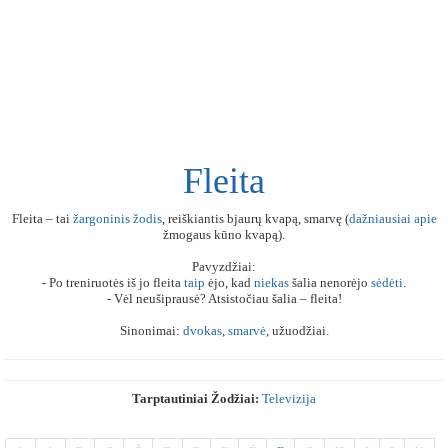
Fleita
Fleita – tai
žargoninis
žodis
, reiškiantis bjaurų kvapą, smarvę (
dažniausiai
apie
žmogaus kūno kvapą).
Pavyzdžiai:
- Po treniruotės iš jo fleita
taip
ėjo, kad
niekas
šalia nenorėjo
sėdėti
.
- Vėl neušiprausė? Atsistočiau šalia – fleita!
Sinonimai:
dvokas
,
smarvė
, užuodžiai.
Tarptautiniai Žodžiai:
Televizija