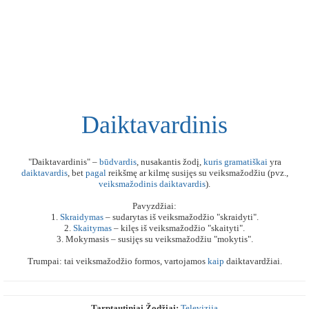
Daiktavardinis
"Daiktavardinis" –
būdvardis
, nusakantis žodį,
kuris
gramatiškai
yra
daiktavardis
, bet
pagal
reikšmę ar kilmę susijęs su veiksmažodžiu (pvz.,
veiksmažodinis
daiktavardis
).
Pavyzdžiai:
1.
Skraidymas
– sudarytas iš veiksmažodžio "skraidyti".
2.
Skaitymas
– kilęs iš veiksmažodžio "skaityti".
3. Mokymasis – susijęs su veiksmažodžiu "mokytis".
Trumpai: tai veiksmažodžio formos, vartojamos
kaip
daiktavardžiai.
Tarptautiniai Žodžiai:
Televizija