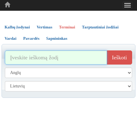
Toggl
..
..
..
navig
Kalbų žodynai
Vertimas
Terminai
Tarptautiniai žodžiai
Vardai
Pavardės
Sapnininkas
Ieškoti