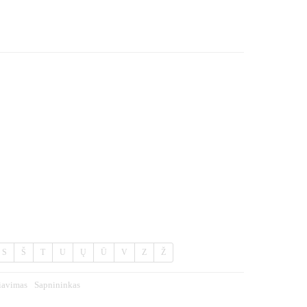
S
Š
T
U
Ų
Ū
V
Z
Ž
iavimas
Sapnininkas