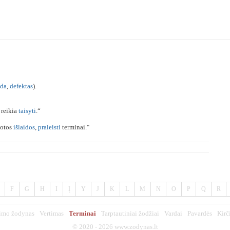
ida
,
defektas
).
 reikia
taisyti
.“
uotos
išlaidos
,
praleisti
terminai.“
F
G
H
I
Į
Y
J
K
L
M
N
O
P
Q
R
imo žodynas
Vertimas
Terminai
Tarptautiniai žodžiai
Vardai
Pavardės
Kirč
© 2020 - 2026
www.zodynas.lt