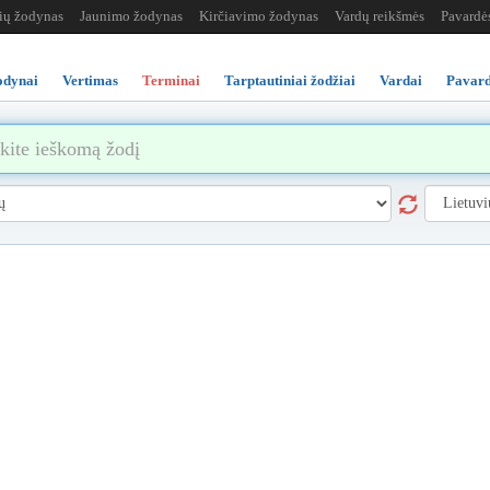
žių žodynas
Jaunimo žodynas
Kirčiavimo žodynas
Vardų reikšmės
Pavardė
odynai
Vertimas
Terminai
Tarptautiniai žodžiai
Vardai
Pavard