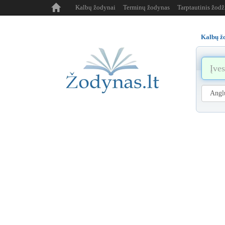
Kalbų žodynai
Terminų žodynas
Tarptautinis žod
Kalbų ž