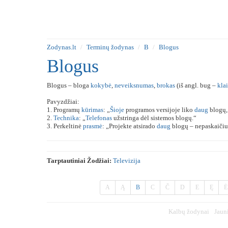
Zodynas.lt
Terminų žodynas
B
Blogus
Blogus
Blogus – bloga
kokybė
,
neveiksnumas
,
brokas
(iš angl. bug –
kla
Pavyzdžiai:
1. Programų
kūrimas
: „
Šioje
programos versijoje liko
daug
blogų,
2.
Technika
: „
Telefonas
užstringa dėl sistemos blogų.“
3. Perkeltinė
prasmė
: „Projekte atsirado
daug
blogų – nepaskaiči
Tarptautiniai Žodžiai:
Televizija
A
Ą
B
C
Č
D
E
Ę
Ė
Kalbų žodynai
Jaun