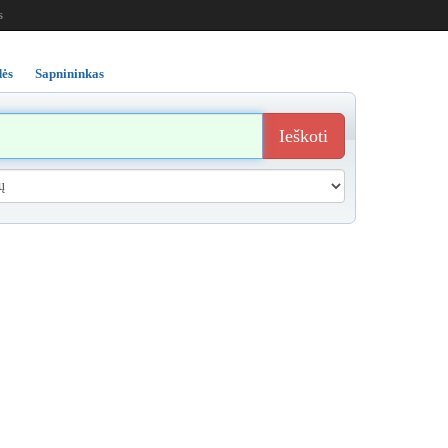
s
ės
Sapnininkas
Ieškoti