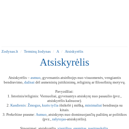
Zodynas.lt
Terminų žodynas
A
Atsiskyrėlis
Atsiskyrėlis
Atsiskyrėlis –
asmuo
, gyvenantis atsiribojęs nuo visuomenės, vengiantis
bendravimo,
dažnai
dėl asmeninių įsitikinimų, religinių ar filosofinių motyvų.
Pavyzdžiai:
1. Istorinis/religinis: Vienuoliai, gyvenantys atsiskyrę nuo pasaulio (pvz.,
atsiskyrėlis kalnuose).
2.
Kasdienis
:
Žmogus
,
kuris
tyčia
išsikėlė į mišką,
minimaliai
bendrauja su
kitais.
3. Perkeltine prasme:
Asmuo
, atsiskyręs nuo dominuojančių pažiūrų ar politikos
(pvz.,
rašytojas
-atsiskyrėlis).
Sinonimai: atsiskyrėlis,
vienišius
,
eremitas
,
pasitraukėlis
.