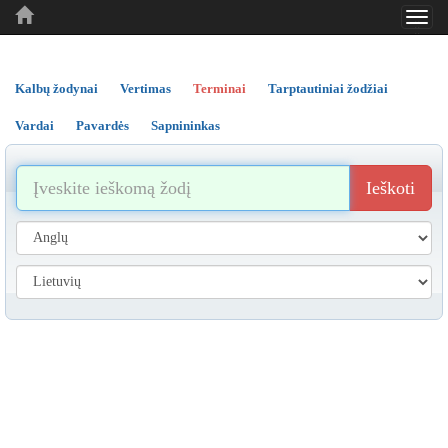
Toggl
..
..
..
navig
Kalbų žodynai
Vertimas
Terminai
Tarptautiniai žodžiai
Vardai
Pavardės
Sapnininkas
Ieškoti