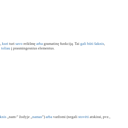
s
,
kuri
turi
savo
reikšmę
arba
gramatinę funkciją. Tai
gali
būti
šaknis
,
a
toliau
į prasmingesnius elementus.
knis
„nam-“ žodyje „
namas
“)
arba
varžomi (negali
stovėti
atskirai, pvz.,