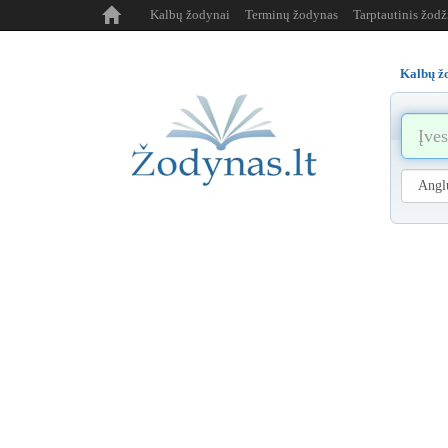
Kalbų žodynai
Terminų žodynas
Tarptautinis žod
Kalbų ž