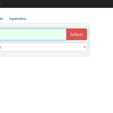
s
ės
Sapnininkas
Ieškoti