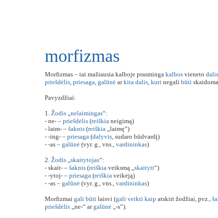
morfizmas
Morfizmas – tai mažiausia kalboje prasminga
kalbos
vieneto
dali
priešdėlis
,
priesaga
,
galūnė
ar
kita
dalis
,
kuri
negali
būti
skaidom
Pavyzdžiai:
1.
Žodis
„
nelaimingas
“:
- ne- –
priešdėlis
(
reiškia
neigimą)
- laim- –
šaknis
(
reiškia
„laimę“)
- -ing- –
priesaga
(
dalyvis
, sudaro būdvardį)
- -as –
galūnė
(vyr. g., vns.,
vardininkas
)
2.
Žodis
„
skaitytojas
“:
- skait- –
šaknis
(
reiškia
veiksmą „
skaityti
“)
- -ytoj- –
priesaga
(
reiškia
veikėją)
- -as –
galūnė
(vyr. g., vns.,
vardininkas
)
Morfizmai
gali
būti
laisvi (
gali
veikti
kaip
atskiri žodžiai, pvz.,
ša
priešdėlis
„ne-“ ar
galūnė
„-s“).