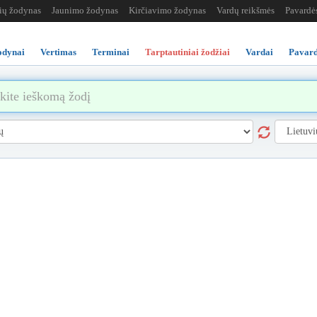
žių žodynas
Jaunimo žodynas
Kirčiavimo žodynas
Vardų reikšmės
Pavardė
odynai
Vertimas
Terminai
Tarptautiniai žodžiai
Vardai
Pavard