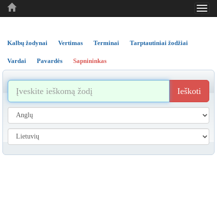
Toggl
..
..
..
navig
Kalbų žodynai
Vertimas
Terminai
Tarptautiniai žodžiai
Vardai
Pavardės
Sapnininkas
Ieškoti