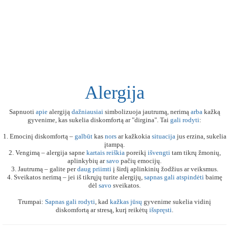
Alergija
Sapnuoti
apie
alergiją
dažniausiai
simbolizuoja jautrumą, nerimą
arba
kažką
gyvenime, kas sukelia diskomfortą ar "dirgina". Tai
gali
rodyti
:
1. Emocinį diskomfortą –
galbūt
kas
nors
ar kažkokia
situacija
jus erzina, sukelia
įtampą.
2. Vengimą – alergija sapne
kartais
reiškia
poreikį
išvengti
tam tikrų žmonių,
aplinkybių ar
savo
pačių emocijų.
3. Jautrumą – galite per
daug
priimti
į širdį aplinkinių žodžius ar veiksmus.
4. Sveikatos nerimą – jei iš tikrųjų turite alergijų,
sapnas
gali
atspindėti
baimę
dėl
savo
sveikatos.
Trumpai:
Sapnas
gali
rodyti
, kad
kažkas
jūsų
gyvenime sukelia vidinį
diskomfortą ar stresą, kurį reikėtų
išspręsti
.