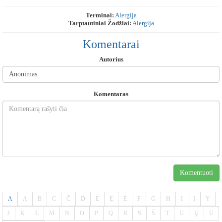
Terminai:
Alergija
Tarptautiniai Žodžiai:
Alergija
Komentarai
Autorius
Komentaras
Komentuoti
A
Ą
B
C
Č
D
E
Ę
Ė
F
G
H
I
Į
Y
J
K
L
M
N
O
P
Q
R
S
Š
T
U
Ų
Ū