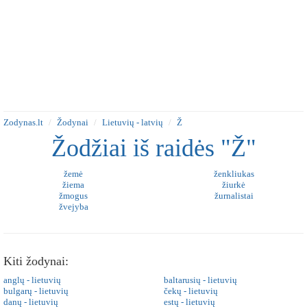
Zodynas.lt
Žodynai
Lietuvių - latvių
Ž
Žodžiai iš raidės "Ž"
žemė
ženkliukas
žiema
žiurkė
žmogus
žurnalistai
žvejyba
Kiti žodynai:
anglų - lietuvių
baltarusių - lietuvių
bulgarų - lietuvių
čekų - lietuvių
danų - lietuvių
estų - lietuvių