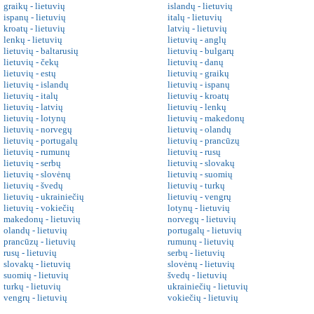
graikų - lietuvių
islandų - lietuvių
ispanų - lietuvių
italų - lietuvių
kroatų - lietuvių
latvių - lietuvių
lenkų - lietuvių
lietuvių - anglų
lietuvių - baltarusių
lietuvių - bulgarų
lietuvių - čekų
lietuvių - danų
lietuvių - estų
lietuvių - graikų
lietuvių - islandų
lietuvių - ispanų
lietuvių - italų
lietuvių - kroatų
lietuvių - latvių
lietuvių - lenkų
lietuvių - lotynų
lietuvių - makedonų
lietuvių - norvegų
lietuvių - olandų
lietuvių - portugalų
lietuvių - prancūzų
lietuvių - rumunų
lietuvių - rusų
lietuvių - serbų
lietuvių - slovakų
lietuvių - slovėnų
lietuvių - suomių
lietuvių - švedų
lietuvių - turkų
lietuvių - ukrainiečių
lietuvių - vengrų
lietuvių - vokiečių
lotynų - lietuvių
makedonų - lietuvių
norvegų - lietuvių
olandų - lietuvių
portugalų - lietuvių
prancūzų - lietuvių
rumunų - lietuvių
rusų - lietuvių
serbų - lietuvių
slovakų - lietuvių
slovėnų - lietuvių
suomių - lietuvių
švedų - lietuvių
turkų - lietuvių
ukrainiečių - lietuvių
vengrų - lietuvių
vokiečių - lietuvių