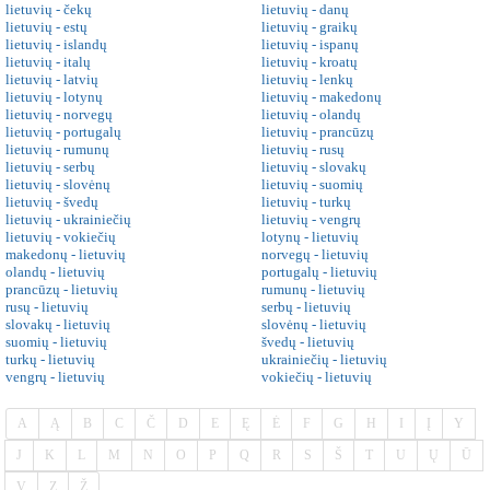
lietuvių - čekų
lietuvių - danų
lietuvių - estų
lietuvių - graikų
lietuvių - islandų
lietuvių - ispanų
lietuvių - italų
lietuvių - kroatų
lietuvių - latvių
lietuvių - lenkų
lietuvių - lotynų
lietuvių - makedonų
lietuvių - norvegų
lietuvių - olandų
lietuvių - portugalų
lietuvių - prancūzų
lietuvių - rumunų
lietuvių - rusų
lietuvių - serbų
lietuvių - slovakų
lietuvių - slovėnų
lietuvių - suomių
lietuvių - švedų
lietuvių - turkų
lietuvių - ukrainiečių
lietuvių - vengrų
lietuvių - vokiečių
lotynų - lietuvių
makedonų - lietuvių
norvegų - lietuvių
olandų - lietuvių
portugalų - lietuvių
prancūzų - lietuvių
rumunų - lietuvių
rusų - lietuvių
serbų - lietuvių
slovakų - lietuvių
slovėnų - lietuvių
suomių - lietuvių
švedų - lietuvių
turkų - lietuvių
ukrainiečių - lietuvių
vengrų - lietuvių
vokiečių - lietuvių
A
Ą
B
C
Č
D
E
Ę
Ė
F
G
H
I
Į
Y
J
K
L
M
N
O
P
Q
R
S
Š
T
U
Ų
Ū
V
Z
Ž