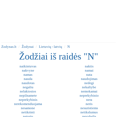
Zodynas.lt
Žodynai
Lietuvių - latvių
N
Žodžiai iš raidės "N"
naikintuvas
naktis
nakvyne
namai
namas
nata
nauda
naudojimas
naudotas
nedegi
negaliu
nekaltybe
nelakiosios
nemokamai
nepilnamete
neprekybinio
neprekybinis
nera
nerekomenduojama
neris
nesamone
nesuristiems
netikrinti
netikslumus
neturiu
nevykelis