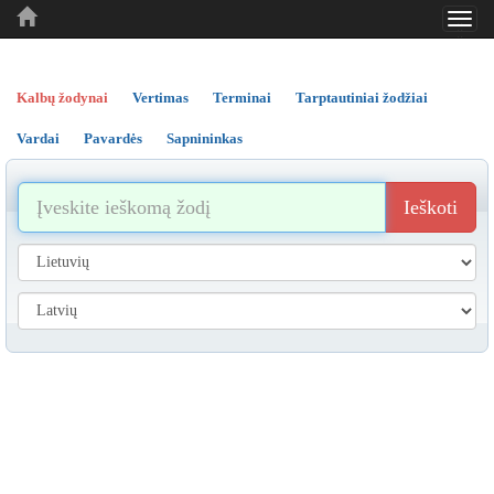
Toggl
..
..
..
navig
Kalbų žodynai
Vertimas
Terminai
Tarptautiniai žodžiai
Vardai
Pavardės
Sapnininkas
Ieškoti