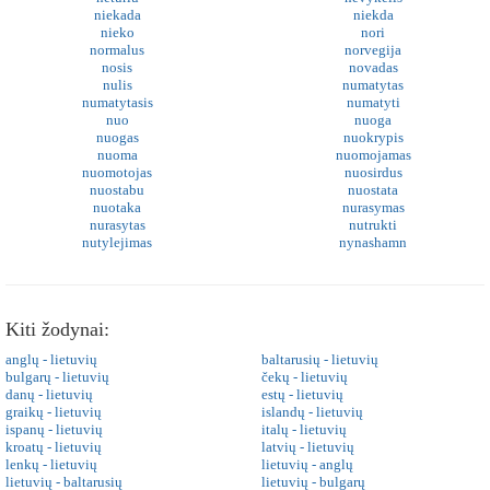
niekada
niekda
nieko
nori
normalus
norvegija
nosis
novadas
nulis
numatytas
numatytasis
numatyti
nuo
nuoga
nuogas
nuokrypis
nuoma
nuomojamas
nuomotojas
nuosirdus
nuostabu
nuostata
nuotaka
nurasymas
nurasytas
nutrukti
nutylejimas
nynashamn
Kiti žodynai:
anglų - lietuvių
baltarusių - lietuvių
bulgarų - lietuvių
čekų - lietuvių
danų - lietuvių
estų - lietuvių
graikų - lietuvių
islandų - lietuvių
ispanų - lietuvių
italų - lietuvių
kroatų - lietuvių
latvių - lietuvių
lenkų - lietuvių
lietuvių - anglų
lietuvių - baltarusių
lietuvių - bulgarų