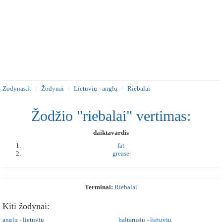
Zodynas.lt
Žodynai
Lietuvių - anglų
Riebalai
Žodžio "riebalai" vertimas:
daiktavardis
fat
grease
Terminai:
Riebalai
Kiti žodynai:
anglų - lietuvių
baltarusių - lietuvių