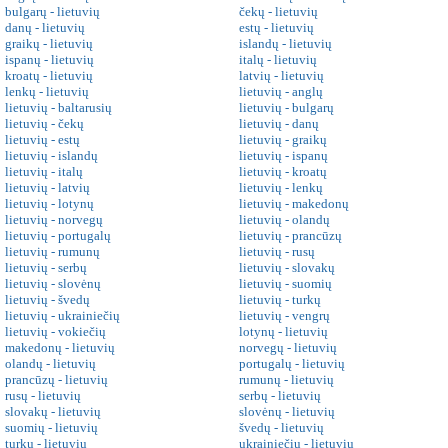
bulgarų - lietuvių
čekų - lietuvių
danų - lietuvių
estų - lietuvių
graikų - lietuvių
islandų - lietuvių
ispanų - lietuvių
italų - lietuvių
kroatų - lietuvių
latvių - lietuvių
lenkų - lietuvių
lietuvių - anglų
lietuvių - baltarusių
lietuvių - bulgarų
lietuvių - čekų
lietuvių - danų
lietuvių - estų
lietuvių - graikų
lietuvių - islandų
lietuvių - ispanų
lietuvių - italų
lietuvių - kroatų
lietuvių - latvių
lietuvių - lenkų
lietuvių - lotynų
lietuvių - makedonų
lietuvių - norvegų
lietuvių - olandų
lietuvių - portugalų
lietuvių - prancūzų
lietuvių - rumunų
lietuvių - rusų
lietuvių - serbų
lietuvių - slovakų
lietuvių - slovėnų
lietuvių - suomių
lietuvių - švedų
lietuvių - turkų
lietuvių - ukrainiečių
lietuvių - vengrų
lietuvių - vokiečių
lotynų - lietuvių
makedonų - lietuvių
norvegų - lietuvių
olandų - lietuvių
portugalų - lietuvių
prancūzų - lietuvių
rumunų - lietuvių
rusų - lietuvių
serbų - lietuvių
slovakų - lietuvių
slovėnų - lietuvių
suomių - lietuvių
švedų - lietuvių
turkų - lietuvių
ukrainiečių - lietuvių