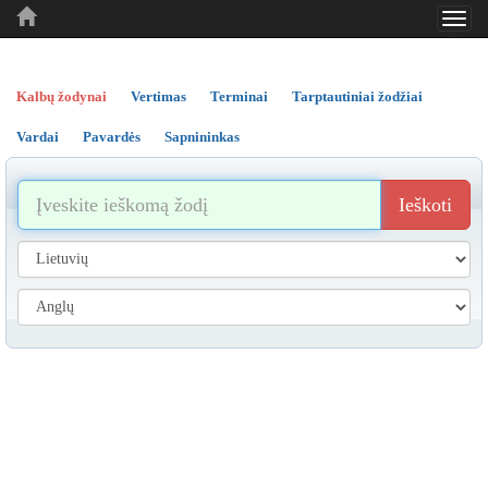
Toggl
..
..
..
navig
Kalbų žodynai
Vertimas
Terminai
Tarptautiniai žodžiai
Vardai
Pavardės
Sapnininkas
Ieškoti