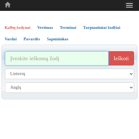
Toggl
..
..
..
navig
Kalbų žodynai
Vertimas
Terminai
Tarptautiniai žodžiai
Vardai
Pavardės
Sapnininkas
Ieškoti