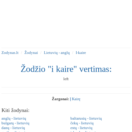
Zodynas.lt
Žodynai
Lietuvių - anglų
I-kaire
Žodžio "i kaire" vertimas:
left
Žargonai:
Į Kairę
Kiti žodynai:
anglų - lietuvių
baltarusių - lietuvių
bulgarų - lietuvių
čekų - lietuvių
danų - lietuvių
estų - lietuvių