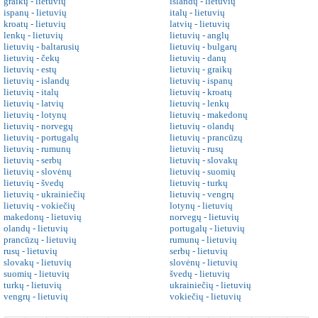
graikų - lietuvių
islandų - lietuvių
ispanų - lietuvių
italų - lietuvių
kroatų - lietuvių
latvių - lietuvių
lenkų - lietuvių
lietuvių - anglų
lietuvių - baltarusių
lietuvių - bulgarų
lietuvių - čekų
lietuvių - danų
lietuvių - estų
lietuvių - graikų
lietuvių - islandų
lietuvių - ispanų
lietuvių - italų
lietuvių - kroatų
lietuvių - latvių
lietuvių - lenkų
lietuvių - lotynų
lietuvių - makedonų
lietuvių - norvegų
lietuvių - olandų
lietuvių - portugalų
lietuvių - prancūzų
lietuvių - rumunų
lietuvių - rusų
lietuvių - serbų
lietuvių - slovakų
lietuvių - slovėnų
lietuvių - suomių
lietuvių - švedų
lietuvių - turkų
lietuvių - ukrainiečių
lietuvių - vengrų
lietuvių - vokiečių
lotynų - lietuvių
makedonų - lietuvių
norvegų - lietuvių
olandų - lietuvių
portugalų - lietuvių
prancūzų - lietuvių
rumunų - lietuvių
rusų - lietuvių
serbų - lietuvių
slovakų - lietuvių
slovėnų - lietuvių
suomių - lietuvių
švedų - lietuvių
turkų - lietuvių
ukrainiečių - lietuvių
vengrų - lietuvių
vokiečių - lietuvių