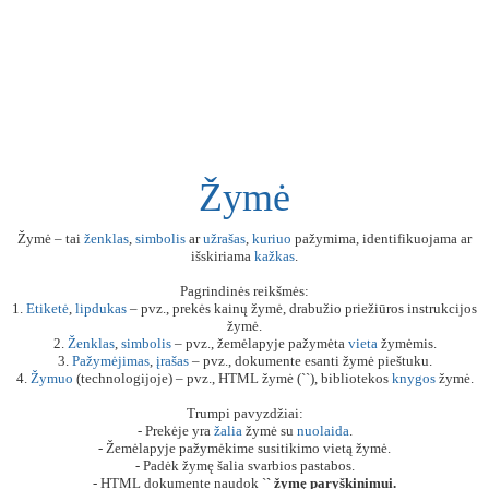
Žymė
Žymė – tai
ženklas
,
simbolis
ar
užrašas
,
kuriuo
pažymima, identifikuojama ar
išskiriama
kažkas
.
Pagrindinės reikšmės:
1.
Etiketė
,
lipdukas
– pvz., prekės kainų žymė, drabužio priežiūros instrukcijos
žymė.
2.
Ženklas
,
simbolis
– pvz., žemėlapyje pažymėta
vieta
žymėmis.
3.
Pažymėjimas
,
įrašas
– pvz., dokumente esanti žymė pieštuku.
4.
Žymuo
(technologijoje) – pvz., HTML žymė (`
`), bibliotekos
knygos
žymė.
Trumpi pavyzdžiai:
- Prekėje yra
žalia
žymė su
nuolaida
.
- Žemėlapyje pažymėkime susitikimo vietą žymė.
- Padėk žymę šalia svarbios pastabos.
- HTML dokumente naudok `
` žymę paryškinimui.