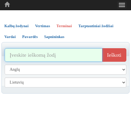
Toggl
..
..
..
navig
Kalbų žodynai
Vertimas
Terminai
Tarptautiniai žodžiai
Vardai
Pavardės
Sapnininkas
Ieškoti