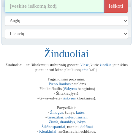
Ieškoti
Žinduoliai
Žinduoliai – tai šiltakraujų stuburinių gyvūnų
klasė
, kurie
žindžia
jauniklus
pienu ir turi kūno plaukuotą
arba
kailį.
Pagrindiniai požymiai:
-
Pieno
liaukos
patelėms.
- Plaukai/kailis (
išskyrus
banginius).
- Šiltakraujystė.
- Gyvavedystė (
išskyrus
kloakinius).
Pavyzdžiai:
-
Žmogus
, šunys,
katės
.
-
Graužikai
:
pelės
,
triušiai
.
-
Žirafa
,
dramblys
,
lokys
.
-
Šikšnosparniai
, ruoniai,
delfinai
.
-
Kloakiniai
: ančiasnapiai, echidnos.