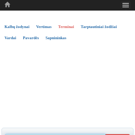
Toggl
..
..
..
navig
Kalbų žodynai
Vertimas
Terminai
Tarptautiniai žodžiai
Vardai
Pavardės
Sapnininkas