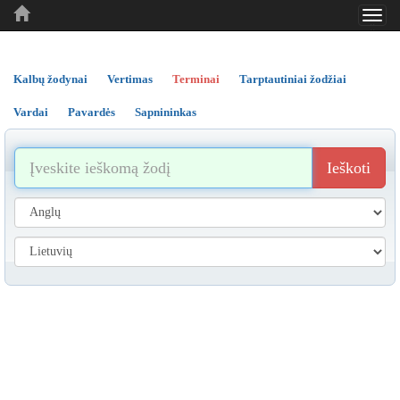
Toggl
..
..
..
navig
Kalbų žodynai
Vertimas
Terminai
Tarptautiniai žodžiai
Vardai
Pavardės
Sapnininkas
Ieškoti