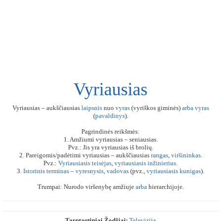
Vyriausias
Vyriausias – aukščiausias
laipsnis
nuo
vyras
(vyriškos giminės)
arba
vyras
(
pavaldinys
).
Pagrindinės reikšmės:
1. Amžiumi vyriausias – seniausias.
Pvz.: Jis yra vyriausias iš brolių.
2. Pareigomis/padėtimi vyriausias – aukščiausias
rangas
,
viršininkas
.
Pvz.:
Vyriausiasis
teisėjas
,
vyriausiasis
inžinierius
.
3.
Istorinis
terminas
–
vyresnysis
,
vadovas
(pvz.,
vyriausiasis
kunigas
).
Trumpai: Nurodo viršenybę amžiuje
arba
hierarchijoje.
Tarptautiniai Žodžiai:
Televizija