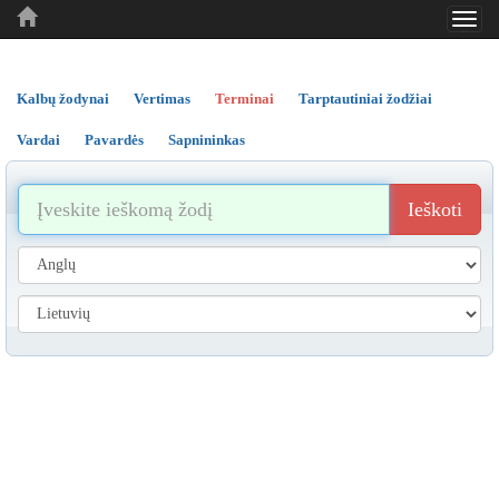
Toggl
..
..
..
navig
Kalbų žodynai
Vertimas
Terminai
Tarptautiniai žodžiai
Vardai
Pavardės
Sapnininkas
Ieškoti