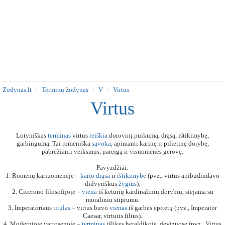
Zodynas.lt
Terminų žodynas
V
Virtus
Virtus
Lotyniškas
terminas
virtus
reiškia
dorovinį puikumą, drąsą, ištikimybę,
garbingumą. Tai romėniška
sąvoka
, apimanti karinę ir pilietinę dorybę,
pabrėžianti veiksmus, pareigą ir visuomenės gerovę.
Pavyzdžiai:
1. Romėnų kariuomenėje –
kario
drąsa
ir
ištikimybė
(pvz., virtus apibūdindavo
didvyriškus
žygius
).
2. Cicerono filosofijoje –
viena
iš keturių kardinalinių dorybių, siejama su
moraliniu stiprumu.
3. Imperatoriaus
titulas
– virtus buvo
vienas
iš garbės epitetų (pvz., Imperator
Caesar, virtutis filius).
4. Modernioje vartosenoje –
terminas
išlikęs heraldikoje, devizuose (pvz., Virtus