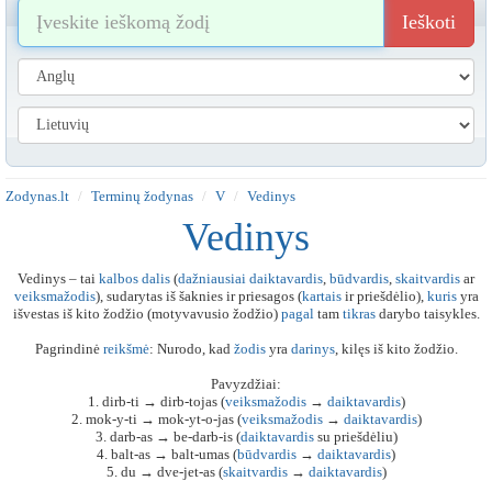
Ieškoti
Zodynas.lt
Terminų žodynas
V
Vedinys
Vedinys
Vedinys – tai
kalbos
dalis
(
dažniausiai
daiktavardis
,
būdvardis
,
skaitvardis
ar
veiksmažodis
), sudarytas iš šaknies ir priesagos (
kartais
ir priešdėlio),
kuris
yra
išvestas iš kito žodžio (motyvavusio žodžio)
pagal
tam
tikras
darybo taisykles.
Pagrindinė
reikšmė
: Nurodo, kad
žodis
yra
darinys
, kilęs iš kito žodžio.
Pavyzdžiai:
1. dirb-ti → dirb-tojas (
veiksmažodis
→
daiktavardis
)
2. mok-y-ti → mok-yt-o-jas (
veiksmažodis
→
daiktavardis
)
3. darb-as → be-darb-is (
daiktavardis
su priešdėliu)
4. balt-as → balt-umas (
būdvardis
→
daiktavardis
)
5. du → dve-jet-as (
skaitvardis
→
daiktavardis
)