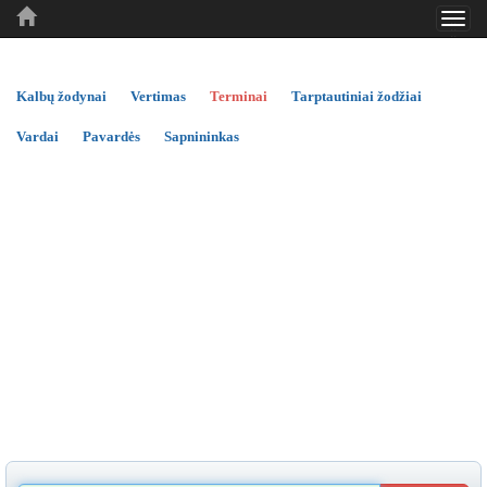
Toggl
..
..
..
navig
Kalbų žodynai
Vertimas
Terminai
Tarptautiniai žodžiai
Vardai
Pavardės
Sapnininkas