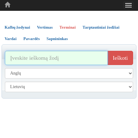
Toggl
..
..
..
navig
Kalbų žodynai
Vertimas
Terminai
Tarptautiniai žodžiai
Vardai
Pavardės
Sapnininkas
Ieškoti