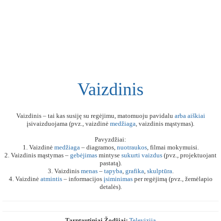
Vaizdinis
Vaizdinis – tai kas susiję su regėjimu, matomuoju pavidalu
arba
aiškiai
įsivaizduojama (pvz., vaizdinė
medžiaga
, vaizdinis mąstymas).
Pavyzdžiai:
1. Vaizdinė
medžiaga
– diagramos,
nuotraukos
, filmai mokymuisi.
2. Vaizdinis mąstymas –
gebėjimas
mintyse
sukurti
vaizdus
(pvz., projektuojant
pastatą).
3. Vaizdinis
menas
–
tapyba
,
grafika
,
skulptūra
.
4. Vaizdinė
atmintis
– informacijos
įsiminimas
per regėjimą (pvz., žemėlapio
detalės).
Tarptautiniai Žodžiai:
Televizija