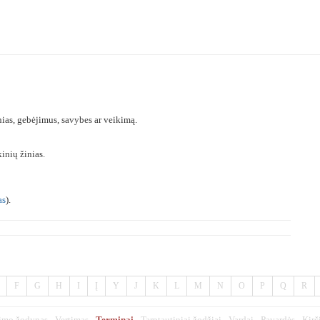
ias, gebėjimus, savybes ar veikimą.
inių žinias.
as
).
F
G
H
I
Į
Y
J
K
L
M
N
O
P
Q
R
imo žodynas
Vertimas
Terminai
Tarptautiniai žodžiai
Vardai
Pavardės
Kirč