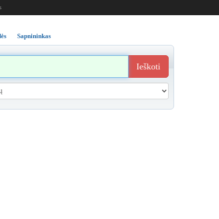
s
ės
Sapnininkas
Ieškoti