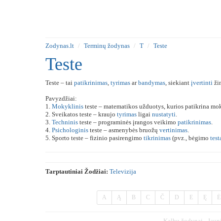
Zodynas.lt
Terminų žodynas
T
Teste
Teste
Teste – tai
patikrinimas
,
tyrimas
ar
bandymas
, siekiant
įvertinti
žin
Pavyzdžiai:
1.
Mokyklinis
teste – matematikos užduotys, kurios patikrina mok
2. Sveikatos teste – kraujo
tyrimas
ligai
nustatyti
.
3.
Techninis
teste – programinės įrangos veikimo
patikrinimas
.
4.
Psichologinis
teste – asmenybės bruožų
vertinimas
.
5. Sporto teste – fizinio pasirengimo
tikrinimas
(pvz., bėgimo
test
Tarptautiniai Žodžiai:
Televizija
A
Ą
B
C
Č
D
E
Ę
Ė
Kalbų žodynai
Jaun