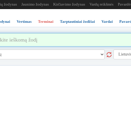
žių žodynas
Jaunimo žodynas
Kirčiavimo žodynas
Vardų reikšmės
Pavardė
odynai
Vertimas
Terminai
Tarptautiniai žodžiai
Vardai
Pavard