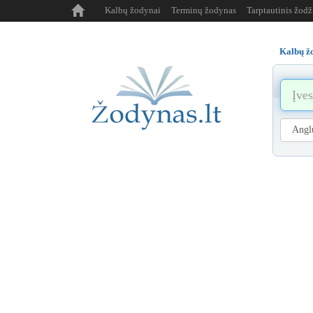
Kalbų žodynai
Terminų žodynas
Tarptautinis žod
Kalbų ž