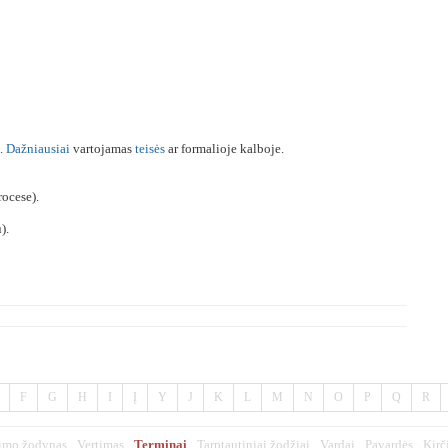
).
Dažniausiai
vartojamas
teisės
ar formalioje kalboje.
rocese).
).
F
G
H
I
Į
Y
J
K
L
M
N
O
P
Q
R
imo žodynas
Vertimas
Terminai
Tarptautiniai žodžiai
Vardai
Pavardės
Kirč