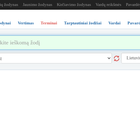
žių žodynas
Jaunimo žodynas
Kirčiavimo žodynas
Vardų reikšmės
Pavardė
odynai
Vertimas
Terminai
Tarptautiniai žodžiai
Vardai
Pavard