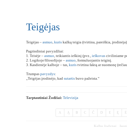
Teigėjas
Teigėjas –
asmuo
,
kuris
kažką teigia (tvirtina, pareiškia, įrodinėja
Pagrindiniai pavyzdžiai:
1. Teisėje –
asmuo
, teikiantis ieškinį (pvz.,
ieškovas
civiliniame p
2. Logikoje/filosofijoje –
asmuo
, formuluojantis teiginį.
3. Kasdienėje kalboje – tas,
kuris
tvirtina faktą ar nuomonę (rečiau
Trumpas
pavyzdys
:
„Teigėjas įrodinėjo, kad
sutartis
buvo pažeista.“
Tarptautiniai Žodžiai:
Televizija
A
Ą
B
C
Č
D
E
Ę
Ė
Kalbų žodynai
Jaun