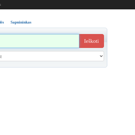
s
ės
Sapnininkas
Ieškoti