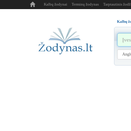
Kalbų žodynai
Terminų žodynas
Tarptautinis žod
Kalbų ž