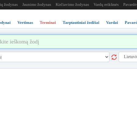
žių žodynas
Jaunimo žodynas
Kirčiavimo žodynas
Vardų reikšmės
Pavardė
odynai
Vertimas
Terminai
Tarptautiniai žodžiai
Vardai
Pavard