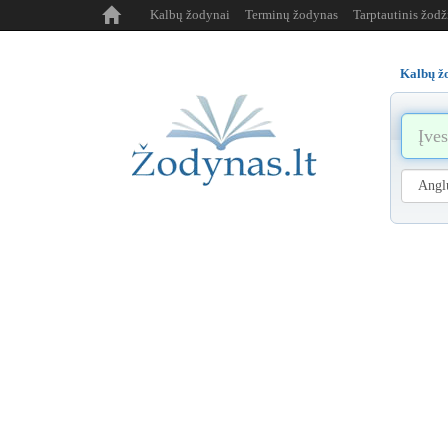
Kalbų žodynai
Terminų žodynas
Tarptautinis žod
Kalbų ž