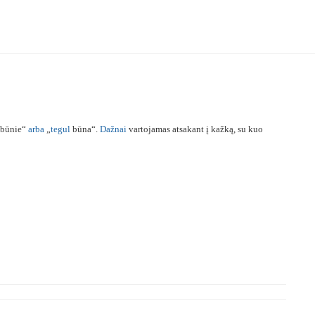
ebūnie“
arba
„
tegul
būna“.
Dažnai
vartojamas atsakant į kažką, su kuo