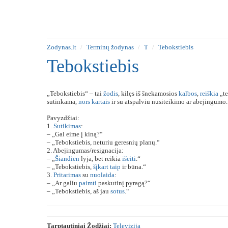
Zodynas.lt
Terminų žodynas
T
Tebokstiebis
Tebokstiebis
„Tebokstiebis“ – tai
žodis
, kilęs iš šnekamosios
kalbos
,
reiškia
„t
sutinkama,
nors
kartais
ir su atspalviu nusiteikimo ar abejingumo.
Pavyzdžiai:
1.
Sutikimas
:
– „Gal eime į kiną?“
– „Tebokstiebis, neturiu geresnių planų.“
2. Abejingumas/resignacija:
– „
Šiandien
lyja, bet reikia
išeiti
.“
– „Tebokstiebis,
šįkart
taip
ir būna.“
3.
Pritarimas
su
nuolaida
:
– „Ar galiu
paimti
paskutinį pyragą?“
– „Tebokstiebis, aš jau
sotus
.“
Tarptautiniai Žodžiai:
Televizija