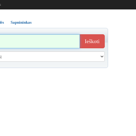
s
ės
Sapnininkas
Ieškoti