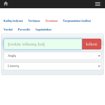
Toggl
..
..
..
navig
Kalbų žodynai
Vertimas
Terminai
Tarptautiniai žodžiai
Vardai
Pavardės
Sapnininkas
Ieškoti