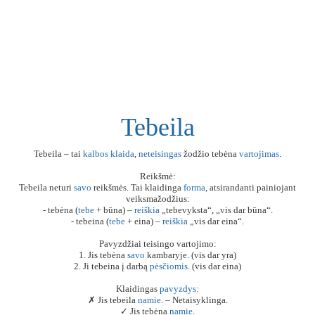
Tebeila
Tebeila – tai
kalbos
klaida
,
neteisingas
žodžio tebėna
vartojimas
.
Reikšmė:
Tebeila neturi
savo
reikšmės. Tai klaidinga
forma
, atsirandanti painiojant
veiksmažodžius:
- tebėna (
tebe
+ būna) –
reiškia
„tebevyksta“, „vis dar būna“.
- tebeina (
tebe
+ eina) –
reiškia
„vis dar eina“.
Pavyzdžiai teisingo vartojimo:
1. Jis tebėna
savo
kambaryje. (vis dar yra)
2. Ji tebeina į darbą
pėsčiomis
. (vis dar eina)
Klaidingas
pavyzdys
:
✗ Jis tebeila
namie
. – Netaisyklinga.
✓ Jis tebėna
namie
.