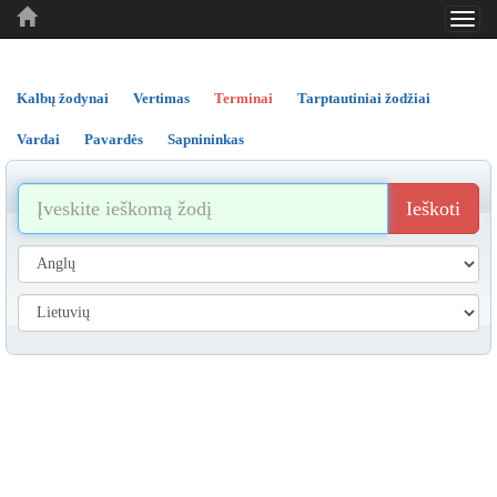
Toggl
..
..
..
navig
Kalbų žodynai
Vertimas
Terminai
Tarptautiniai žodžiai
Vardai
Pavardės
Sapnininkas
Ieškoti