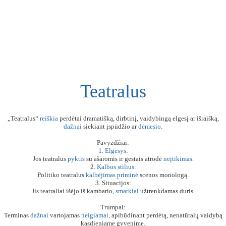
Teatralus
„Teatralus“
reiškia
perdėtai dramatišką, dirbtinį, vaidybingą elgesį ar išraišką,
dažnai
siekiant įspūdžio ar
dėmesio
.
Pavyzdžiai:
1.
Elgesys
:
Jos teatralus
pyktis
su ašaromis ir gestais atrodė
neįtikimas
.
2.
Kalbos
stilius
:
Politiko teatralus
kalbėjimas
priminė
scenos monologą.
3. Situacijos:
Jis teatraliai išėjo iš kambario,
smarkiai
užtrenkdamas duris.
Trumpai:
Terminas
dažnai
vartojamas
neigiamai
, apibūdinant perdėtą, nenatūralų vaidybą
kasdieniame gyvenime.