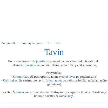
Zodynas.lt
Terminų žodynas
T
Tavin
Tavin
Tavin – tai
asmeninis
įvardis
tavęs
naudojamas kilmininko ir galininko
linksniais,
dažniausiai
po prielinksnių ar tam tikrų veiksmažodžių.
Pavyzdžiai:
-
Kilmininkas
: Aš pasirūpinsiu tavin. (
vietoj
tavęs
po prielinksnio)
-
Galininkas
: Jis susirūpino tavin. (
vietoj
tavęs
po veiksmažodžio, reikalaujančio
galininko)
Pastaba: Ši
forma
yra retesnė, dažniau vartojama poezijoje ar tarmėse. Kasdienėje
kalboje dažniau sakoma
tavęs
.