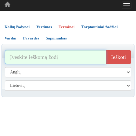
Toggl
..
..
..
navig
Kalbų žodynai
Vertimas
Terminai
Tarptautiniai žodžiai
Vardai
Pavardės
Sapnininkas
Ieškoti