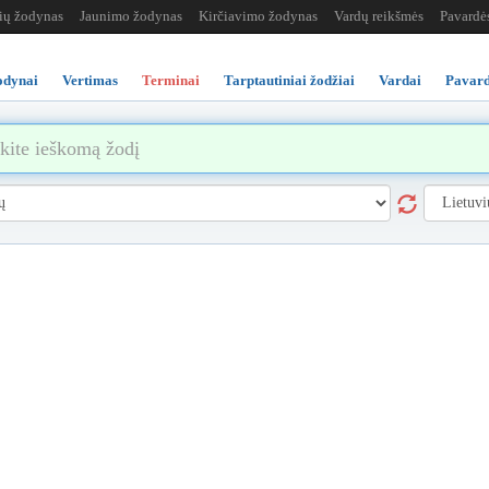
žių žodynas
Jaunimo žodynas
Kirčiavimo žodynas
Vardų reikšmės
Pavardė
odynai
Vertimas
Terminai
Tarptautiniai žodžiai
Vardai
Pavard