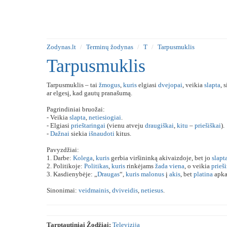
Zodynas.lt
Terminų žodynas
T
Tarpusmuklis
Tarpusmuklis
Tarpusmuklis – tai
žmogus
,
kuris
elgiasi
dvejopai
, veikia
slapta
, 
ar elgesį, kad gautų pranašumą.
Pagrindiniai bruožai:
- Veikia
slapta
,
netiesiogiai
.
- Elgiasi
prieštaringai
(vienu atveju
draugiškai
,
kitu
–
priešiškai
).
-
Dažnai
siekia
išnaudoti
kitus.
Pavyzdžiai:
1. Darbe:
Kolega
,
kuris
gerbia viršininką akivaizdoje, bet jo
slapt
2. Politikoje:
Politikas
,
kuris
rinkėjams
žada
viena
, o veikia
prieš
3. Kasdienybėje: „
Draugas
“,
kuris
malonus
į
akis
, bet
platina
apka
Sinonimai:
veidmainis
,
dviveidis
,
netiesus
.
Tarptautiniai Žodžiai:
Televizija