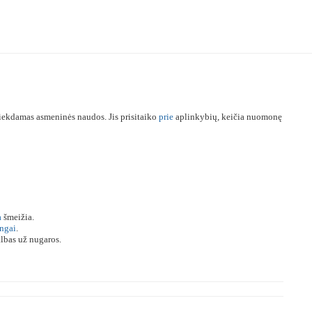
siekdamas asmeninės naudos. Jis prisitaiko
prie
aplinkybių, keičia nuomonę
a
šmeižia.
ingai
.
lbas už nugaros.