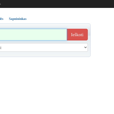
s
ės
Sapnininkas
Ieškoti