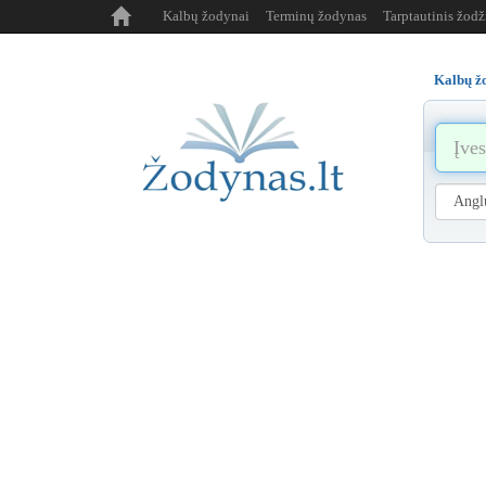
Kalbų žodynai
Terminų žodynas
Tarptautinis žod
Kalbų ž