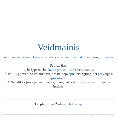
Veidmainis
Veidmainis –
asmuo
,
kuris
apsimeta, elgiasi
veidmainiškai
, netikras,
dviveidis
.
Pavyzdžiai:
1. Jis šypsosi, bet
kalba
piktai
–
tikras
veidmainis.
2. Politiką pavadino veidmainiu, nes kalbėjo
apie
teisingumą, bet
pats
elgėsi
priešingai
.
3. Nepatikėk juo – jis veidmainis, draugų akivaizdoje
giria
, o už nugaros
šmeižia.
Tarptautiniai Žodžiai:
Televizija