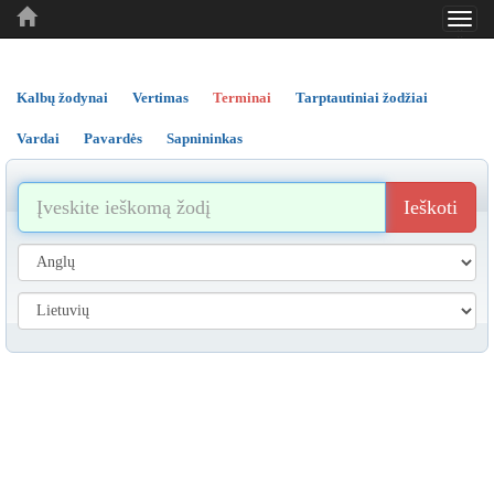
Toggl
..
..
..
navig
Kalbų žodynai
Vertimas
Terminai
Tarptautiniai žodžiai
Vardai
Pavardės
Sapnininkas
Ieškoti