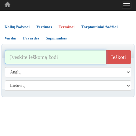
Toggl
..
..
..
navig
Kalbų žodynai
Vertimas
Terminai
Tarptautiniai žodžiai
Vardai
Pavardės
Sapnininkas
Ieškoti