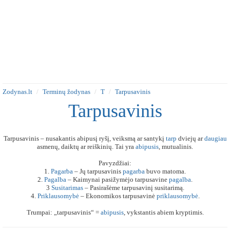
Zodynas.lt
Terminų žodynas
T
Tarpusavinis
Tarpusavinis
Tarpusavinis – nusakantis abipusį ryšį, veiksmą ar santykį
tarp
dviejų ar
daugiau
asmenų, daiktų ar reiškinių. Tai yra
abipusis
, mutualinis.
Pavyzdžiai:
1.
Pagarba
– Jų tarpusavinis
pagarba
buvo matoma.
2.
Pagalba
– Kaimynai pasižymėjo tarpusavine
pagalba
.
3
Susitarimas
– Pasirašėme tarpusavinį susitarimą.
4.
Priklausomybė
– Ekonomikos tarpusavinė
priklausomybė
.
Trumpai: „tarpusavinis“ =
abipusis
, vykstantis abiem kryptimis.