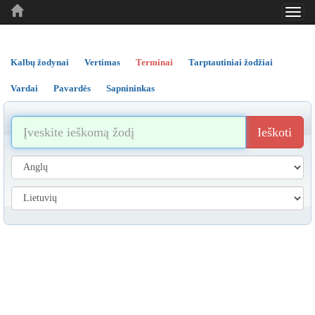
Toggl
..
..
..
navig
Kalbų žodynai
Vertimas
Terminai
Tarptautiniai žodžiai
Vardai
Pavardės
Sapnininkas
Ieškoti