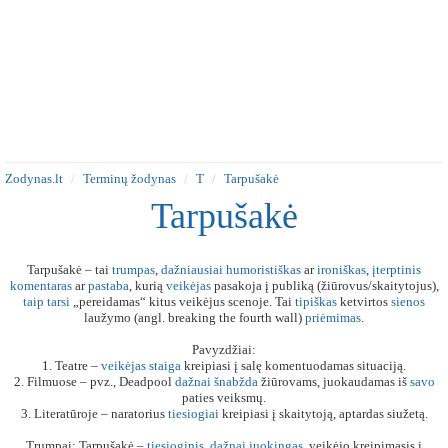
Zodynas.lt
Terminų žodynas
T
Tarpušakė
Tarpušakė
Tarpušakė – tai
trumpas
,
dažniausiai
humoristiškas
ar
ironiškas
,
įterptinis
komentaras
ar
pastaba
, kurią
veikėjas
pasakoja į publiką (žiūrovus/skaitytojus),
taip
tarsi
„pereidamas“ kitus veikėjus scenoje. Tai
tipiškas
ketvirtos
sienos
laužymo (angl. breaking the fourth wall)
priėmimas
.
Pavyzdžiai:
1. Teatre –
veikėjas
staiga
kreipiasi į salę komentuodamas situaciją.
2. Filmuose – pvz., Deadpool
dažnai
šnabžda
žiūrovams, juokaudamas iš
savo
paties veiksmų.
3. Literatūroje – naratorius
tiesiogiai
kreipiasi į skaitytoją, aptardas siužetą.
Trumpai: Tarpušakė –
tiesioginis
,
dažnai
juokingas
, veikėjo kreipimasis į