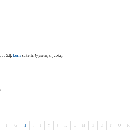
 pobūdį,
kuris
sukelia šypseną ar juoką.
ą.
F
G
H
I
Į
Y
J
K
L
M
N
O
P
Q
R