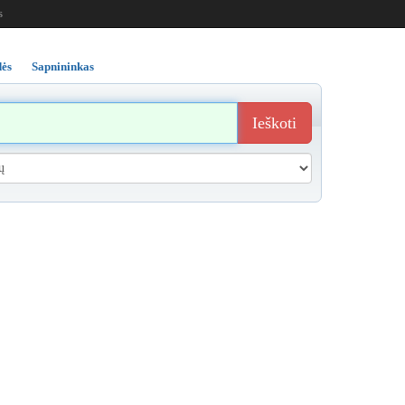
s
ės
Sapnininkas
Ieškoti