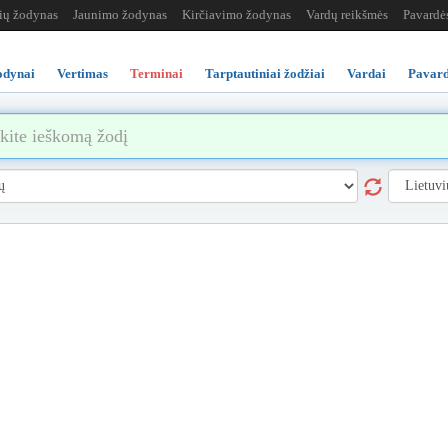
žių žodynas
Jaunimo žodynas
Kirčiavimo žodynas
Vardų reikšmės
Pavardė
odynai
Vertimas
Terminai
Tarptautiniai žodžiai
Vardai
Pavard