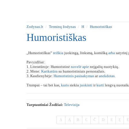
Zodynas.lt
Terminų žodynas
H
Humoristiškas
Humoristiškas
„Humoristiškas“
reiškia
juokingą, linksmą, komišką
arba
satyrinį
Pavyzdžiai:
1. Literatūroje: Humoristinė
novelė
apie
neįgalių nuotykių.
2. Mene:
Karikatūra
su humoristiniais personažais.
3. Kasdienybėje:
Humoristinis
pasisakymas
ar
anekdotas
.
Trumpai – tai bet kas,
kuris
siekia
juokinti
ir
kurti
lengvą nuotaik
Tarptautiniai Žodžiai:
Televizija
A
Ą
B
C
Č
D
E
Ę
Ė