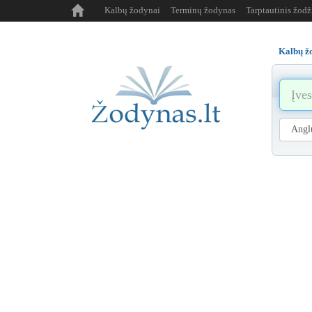
Kalbų žodynai
Terminų žodynas
Tarptautinis žod
Kalbų ž