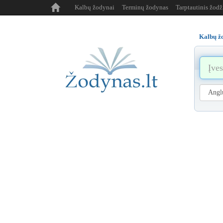
Kalbų žodynai
Terminų žodynas
Tarptautinis žod
Kalbų ž