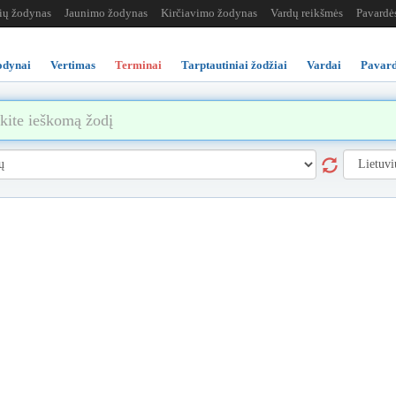
žių žodynas
Jaunimo žodynas
Kirčiavimo žodynas
Vardų reikšmės
Pavardė
odynai
Vertimas
Terminai
Tarptautiniai žodžiai
Vardai
Pavard