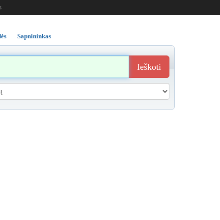
s
ės
Sapnininkas
Ieškoti