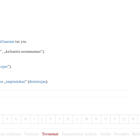
ičiausiai
tai yra:
, „keliantis neramumus“).
tojas
“).
ba
„
tarpininkas
“ (
derintojas
).
F
G
H
I
Į
Y
J
K
L
M
N
O
P
Q
R
imo žodynas
Vertimas
Terminai
Tarptautiniai žodžiai
Vardai
Pavardės
Kirč