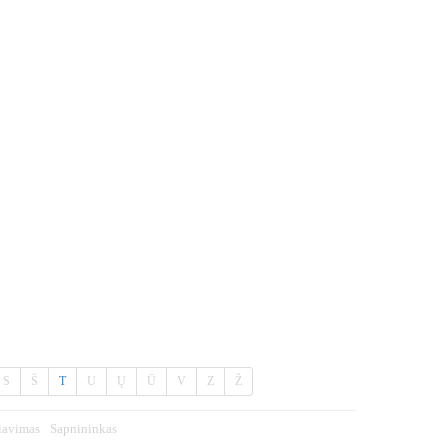
S
Š
T
U
Ų
Ū
V
Z
Ž
iavimas
Sapnininkas