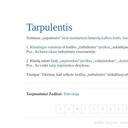
Tarpulentis
Terminas „tarpulentis“
nėra
standartinis
lietuvių
kalbos
žodis
.
Gre
1.
Klaidingas
variantas
iš žodžio „turbulentis“ (
reiškia
„sukūdėjas“
Pvz.: Jis buvo
tikras
turbulentis visuomenėje.
2. Klaidą rašant žodį „
tarpininkas
“ (
reiškia
„vidurininkas“, „
derin
Pvz.: Jis veikė
kaip
tarpininkas
derybose.
Trumpai: Tikėtina, kad ieškote žodžių „turbulentis“ (trikdžius)
ar
Tarptautiniai Žodžiai:
Televizija
A
Ą
B
C
Č
D
E
Ę
Ė
Kalbų žodynai
Jaun