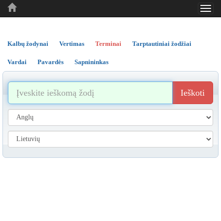
Toggl
..
..
..
navig
Kalbų žodynai
Vertimas
Terminai
Tarptautiniai žodžiai
Vardai
Pavardės
Sapnininkas
Ieškoti