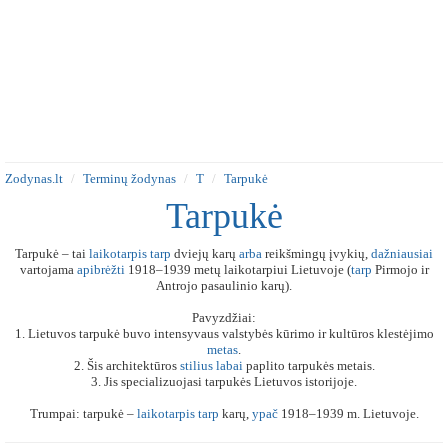
Zodynas.lt
Terminų žodynas
T
Tarpukė
Tarpukė
Tarpukė – tai
laikotarpis
tarp
dviejų karų
arba
reikšmingų įvykių,
dažniausiai
vartojama
apibrėžti
1918–1939 metų laikotarpiui Lietuvoje (
tarp
Pirmojo ir
Antrojo pasaulinio karų).
Pavyzdžiai:
1. Lietuvos tarpukė buvo intensyvaus valstybės kūrimo ir kultūros klestėjimo
metas
.
2. Šis architektūros
stilius
labai
paplito tarpukės metais.
3. Jis specializuojasi tarpukės Lietuvos istorijoje.
Trumpai: tarpukė –
laikotarpis
tarp
karų,
ypač
1918–1939 m. Lietuvoje.