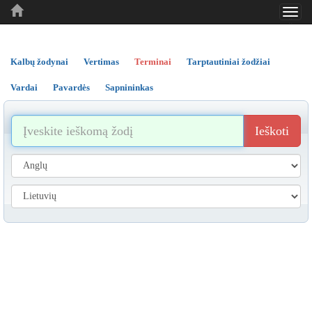
Toggl
..
..
..
navig
Kalbų žodynai
Vertimas
Terminai
Tarptautiniai žodžiai
Vardai
Pavardės
Sapnininkas
Ieškoti