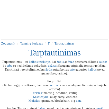
Zodynas.lt
Terminų žodynas
T
Tarptautinimas
Tarptautinimas
Tarptautinimas – tai
kalbos
reiškinys
, kai
žodis
ar
frazė
perimama iš kitos
kalbos
be
arba
su nedidelėmis pokyčiais,
dažnai
išsaugant originalią formą ir reikšmę.
Tai skiriasi nuo skolinimo, kur
žodis
pritaikomas
prie
gavusios
kalbos
(pvz.,
gramatikos, tarimo).
Pavyzdžiai:
- Technologijos: software, hardware,
online
, chat (naudojami lietuvių kalboje be
vertimo).
-
Verslas
: meeting, deadline, startup.
-
Kasdienybė
: okay, sorry, weekend.
-
Mokslas
: quantum, blockchain, big
data
.
Svarbu: Tarptautinimai
dažnai
naudojami tarptautiniame kontekste,
ypač