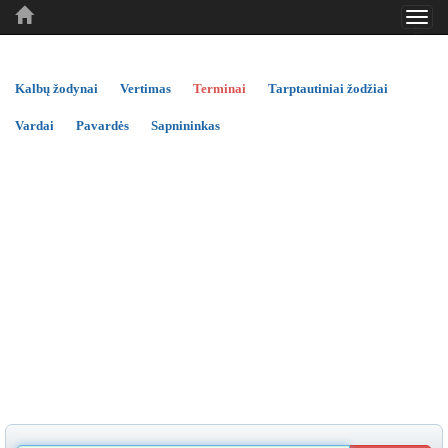
Toggl
..
..
..
navig
Kalbų žodynai
Vertimas
Terminai
Tarptautiniai žodžiai
Vardai
Pavardės
Sapnininkas