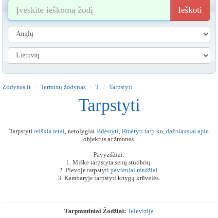
Ieškoti
Zodynas.lt
Terminų žodynas
T
Tarpstyti
Tarpstyti
Tarpstyti
reiškia
retai
, netolygiai
išdėstyti
,
išmėtyti
tarp
ko,
dažniausiai
apie
objektus ar žmones.
Pavyzdžiai:
1. Miške tarpstyta senų stuobrių.
2. Pievoje tarpstyti
pavieniai
medžiai
.
3. Kambaryje tarpstyti knygų krūvelės.
Tarptautiniai Žodžiai:
Televizija