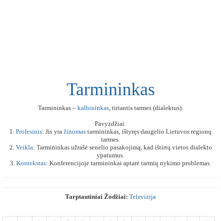
Tarmininkas
Tarmininkas –
kalbininkas
, tiriantis tarmes (dialektus).
Pavyzdžiai:
1.
Profesinis
: Jis yra
žinomas
tarmininkas, ištyręs daugelio Lietuvos regionų
tarmes.
2.
Veikla
: Tarmininkas užrašė senelio pasakojimą, kad ištirtų vietos dialekto
ypatumus.
3.
Kontekstas
: Konferencijoje tarmininkai aptarė tarmių nykimo problemas.
Tarptautiniai Žodžiai:
Televizija