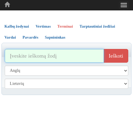
Toggl
..
..
..
navig
Kalbų žodynai
Vertimas
Terminai
Tarptautiniai žodžiai
Vardai
Pavardės
Sapnininkas
Ieškoti