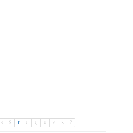
S
Š
T
U
Ų
Ū
V
Z
Ž