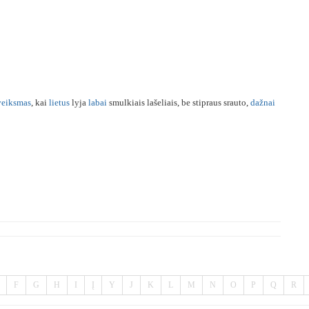
veiksmas
, kai
lietus
lyja
labai
smulkiais lašeliais, be stipraus srauto,
dažnai
F
G
H
I
Į
Y
J
K
L
M
N
O
P
Q
R