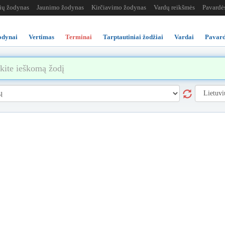
žių žodynas
Jaunimo žodynas
Kirčiavimo žodynas
Vardų reikšmės
Pavardė
odynai
Vertimas
Terminai
Tarptautiniai žodžiai
Vardai
Pavard