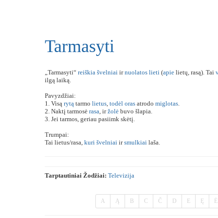
Tarmasyti
„Tarmasyti“
reiškia
švelniai
ir
nuolatos
lieti
(
apie
lietų, rasą). Tai
ilgą laiką.
Pavyzdžiai:
1. Visą
rytą
tarmo
lietus
,
todėl
oras
atrodo
miglotas
.
2. Naktį tarmosė
rasa
, ir
žolė
buvo šlapia.
3. Jei tarmos, geriau pasiimk skėtį.
Trumpai:
Tai lietus/rasa,
kuri
švelniai
ir
smulkiai
laša.
Tarptautiniai Žodžiai:
Televizija
A
Ą
B
C
Č
D
E
Ę
Ė