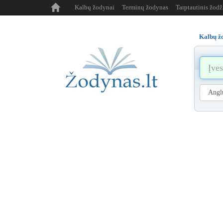
Kalbų žodynai
Terminų žodynas
Tarptautinis žod
Kalbų ž