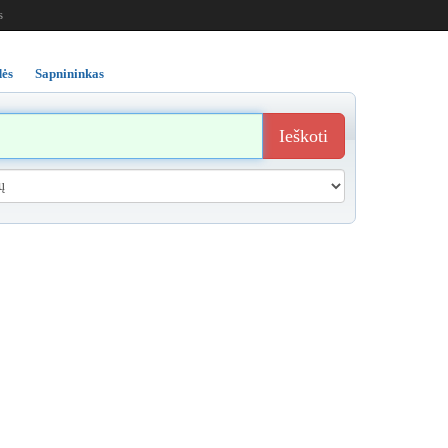
s
ės
Sapnininkas
Ieškoti