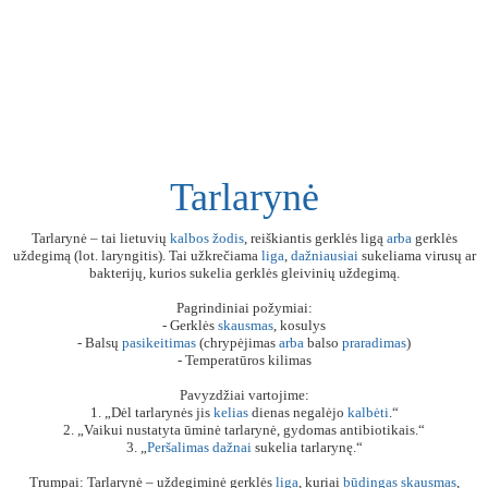
Tarlarynė
Tarlarynė – tai lietuvių
kalbos
žodis
, reiškiantis gerklės ligą
arba
gerklės
uždegimą (lot. laryngitis). Tai užkrečiama
liga
,
dažniausiai
sukeliama virusų ar
bakterijų, kurios sukelia gerklės gleivinių uždegimą.
Pagrindiniai požymiai:
- Gerklės
skausmas
, kosulys
- Balsų
pasikeitimas
(chrypėjimas
arba
balso
praradimas
)
- Temperatūros kilimas
Pavyzdžiai vartojime:
1. „Dėl tarlarynės jis
kelias
dienas negalėjo
kalbėti
.“
2. „Vaikui nustatyta ūminė tarlarynė, gydomas antibiotikais.“
3. „
Peršalimas
dažnai
sukelia tarlarynę.“
Trumpai: Tarlarynė – uždegiminė gerklės
liga
, kuriai
būdingas
skausmas
,