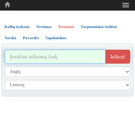
Toggl
..
..
..
navig
Kalbų žodynai
Vertimas
Terminai
Tarptautiniai žodžiai
Vardai
Pavardės
Sapnininkas
Ieškoti