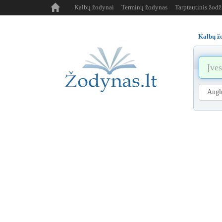
Kalbų žodynai
Terminų žodynas
Tarptautinis žod
Kalbų ž