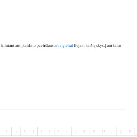
) krintant ant įkaitinto paviršiaus
arba
greitai
liejant karštą skystį ant šalto
F
G
H
I
Į
Y
J
K
L
M
N
O
P
Q
R