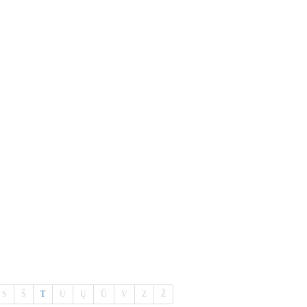
S
Š
T
U
Ų
Ū
V
Z
Ž