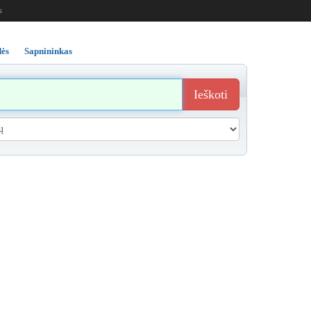
s
ės
Sapnininkas
Ieškoti