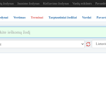
žių žodynas
Jaunimo žodynas
Kirčiavimo žodynas
Vardų reikšmės
Pavardė
odynai
Vertimas
Terminai
Tarptautiniai žodžiai
Vardai
Pavard