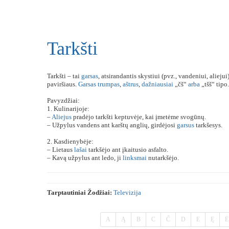
Tarkšti
Tarkšti – tai
garsas
, atsirandantis skystiui (pvz., vandeniui, aliejui
paviršiaus.
Garsas
trumpas
,
aštrus
,
dažniausiai
„čš“
arba
„tšš“ tipo.
Pavyzdžiai:
1. Kulinarijoje:
–
Aliejus
pradėjo tarkšti keptuvėje, kai įmetėme svogūnų.
– Užpylus vandens ant karštų anglių, girdėjosi
garsus
tarkšesys.
2. Kasdienybėje:
– Lietaus
lašai
tarkšėjo ant įkaitusio asfalto.
– Kavą užpylus ant ledo, ji
linksmai
nutarkšėjo.
Tarptautiniai Žodžiai:
Televizija
A
Ą
B
C
Č
D
E
Ę
Ė