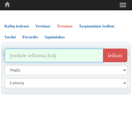
Toggl
..
..
..
navig
Kalbų žodynai
Vertimas
Terminai
Tarptautiniai žodžiai
Vardai
Pavardės
Sapnininkas
Ieškoti