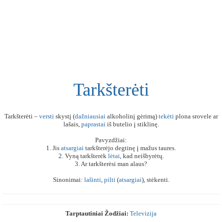
Tarkšterėti
Tarkšterėti –
versti
skystį (
dažniausiai
alkoholinį gėrimą)
tekėti
plona srovele ar
lašais,
paprastai
iš butelio į stiklinę.
Pavyzdžiai:
1. Jis
atsargiai
tarkšterėjo degtinę į mažus taures.
2. Vyną tarkšterėk
lėtai
, kad neišbyrėtų.
3. Ar tarkšterėsi man alaus?
Sinonimai:
lašinti
,
pilti
(
atsargiai
), stėkenti.
Tarptautiniai Žodžiai:
Televizija