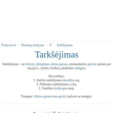
Zodynas.lt
Terminų žodynas
T
Tarkšėjimas
Tarkšėjimas
Tarkšėjimas – tai
ūžesys
,
dūzgimas
,
aštrus
garsas
, atsirandantis
greitai
judant per
orą (pvz., strėlės, kulkos, plaktuko
smūgis
).
Pavyzdžiai:
1. Strėlės tarkšėjimas
skrodžia
orą.
2. Plaktuko tarkšėjimas į vinį.
3. Tarkšėjo
kulka
pro ausį.
Trumpai:
Aštrus
garsas
nuo
greito
judesio ar smūgio.