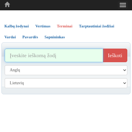
Toggl
..
..
..
navig
Kalbų žodynai
Vertimas
Terminai
Tarptautiniai žodžiai
Vardai
Pavardės
Sapnininkas
Ieškoti