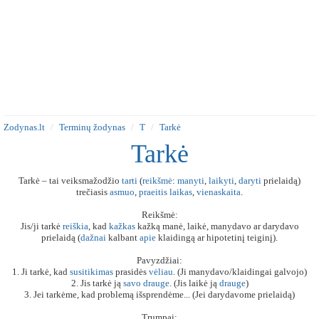
Zodynas.lt
Terminų žodynas
T
Tarkė
Tarkė
Tarkė – tai veiksmažodžio
tarti
(
reikšmė
:
manyti
,
laikyti
,
daryti
prielaidą)
trečiasis
asmuo
,
praeitis
laikas
,
vienaskaita
.
Reikšmė:
Jis/ji tarkė
reiškia
, kad
kažkas
kažką manė, laikė, manydavo ar darydavo
prielaidą (
dažnai
kalbant
apie
klaidingą ar hipotetinį teiginį).
Pavyzdžiai:
1. Ji tarkė, kad
susitikimas
prasidės
vėliau
. (Ji manydavo/klaidingai galvojo)
2. Jis tarkė ją
savo
drauge
. (Jis laikė ją
drauge
)
3. Jei tarkėme, kad problemą išsprendėme... (Jei darydavome prielaidą)
Trumpai: