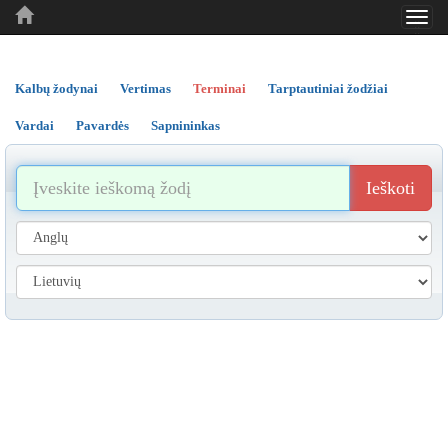
Toggl
..
..
..
navig
Kalbų žodynai
Vertimas
Terminai
Tarptautiniai žodžiai
Vardai
Pavardės
Sapnininkas
Ieškoti