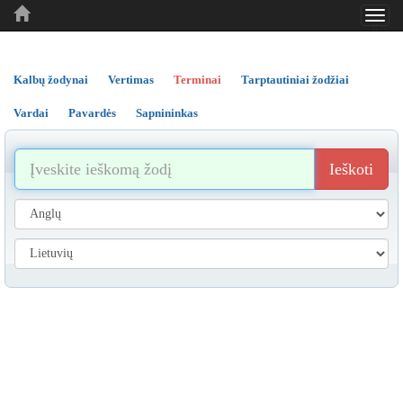
Toggl
..
..
..
navig
Kalbų žodynai
Vertimas
Terminai
Tarptautiniai žodžiai
Vardai
Pavardės
Sapnininkas
Ieškoti