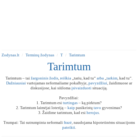
Zodynas.lt
Terminų žodynas
T
Tarimtum
Tarimtum
Tarimtum – tai
žargoninis
žodis
,
reiškia
„tariu, kad tu“
arba
„
tarkim
, kad tu“.
Dažniausiai
vartojamas neformaliame pokalbyje,
pavyzdžiui
, žaidimuose ar
diskusijose, kai siūloma
įsivaizduoti
situaciją.
Pavyzdžiai:
1. Tarimtum esi
turtingas
– ką pirktum?
2. Tarimtum laimėjai loteriją –
kaip
pasikeistų
tavo
gyvenimas?
3. Žaidime tarimtum, kad esi
herojus
.
Trumpai: Tai sutrumpinta neformali
frazė
, naudojama hipotetinėms situacijoms
pateikti
.