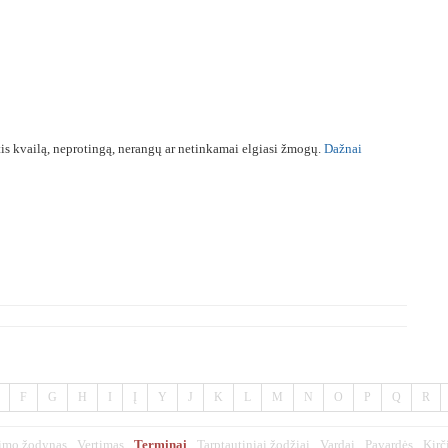
ntis kvailą, neprotingą, nerangų ar netinkamai elgiasi žmogų.
Dažnai
F
G
H
I
Į
Y
J
K
L
M
N
O
P
Q
R
imo žodynas
Vertimas
Terminai
Tarptautiniai žodžiai
Vardai
Pavardės
Kirč