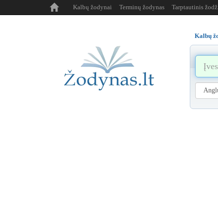
Kalbų žodynai
Terminų žodynas
Tarptautinis žod
Kalbų ž