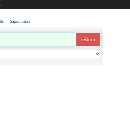
s
ės
Sapnininkas
Ieškoti