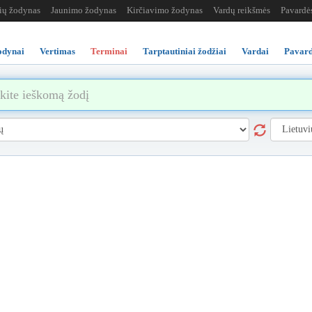
žių žodynas
Jaunimo žodynas
Kirčiavimo žodynas
Vardų reikšmės
Pavardė
odynai
Vertimas
Terminai
Tarptautiniai žodžiai
Vardai
Pavard