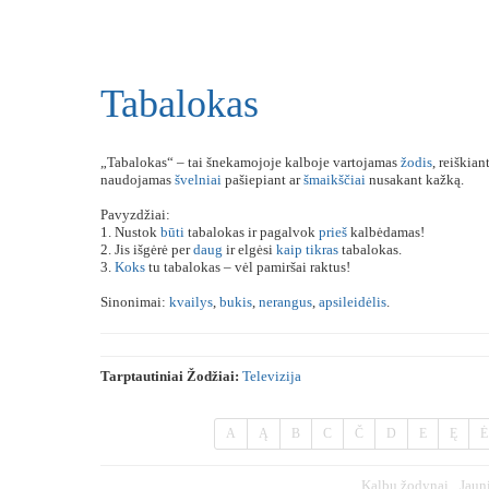
Tabalokas
„Tabalokas“ – tai šnekamojoje kalboje vartojamas
žodis
, reiškia
naudojamas
švelniai
pašiepiant ar
šmaikščiai
nusakant kažką.
Pavyzdžiai:
1. Nustok
būti
tabalokas ir pagalvok
prieš
kalbėdamas!
2. Jis išgėrė per
daug
ir elgėsi
kaip
tikras
tabalokas.
3.
Koks
tu tabalokas – vėl pamiršai raktus!
Sinonimai:
kvailys
,
bukis
,
nerangus
,
apsileidėlis
.
Tarptautiniai Žodžiai:
Televizija
A
Ą
B
C
Č
D
E
Ę
Ė
Kalbų žodynai
Jaun