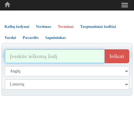
Toggl
..
..
..
navig
Kalbų žodynai
Vertimas
Terminai
Tarptautiniai žodžiai
Vardai
Pavardės
Sapnininkas
Ieškoti