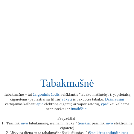
Tabakmašnė
Tabakmašnė – tai
žargoninis
žodis
, reiškiantis "tabako mašinėlę", t. y. prietaisą
cigaretėms (paprastiai su filtriu)
rūkyti
iš pakuotės tabako.
Dažniausiai
vartojamas kalbant
apie
elektrinę cigaretę ar vaporizatorių,
ypač
kai kalbama
neapibrėžtai ar
šmaikščiai
.
Pavyzdžiai:
1. "Pasiimk
savo
tabakmašnę, išeinam į lauką." (
reiškia
: pasiimk
savo
elektroninę
cigaretę)
2. "Jis visą dieną su ta tabakmašne šnekučiuojasi." (
šmaikštus
apibūdinimas