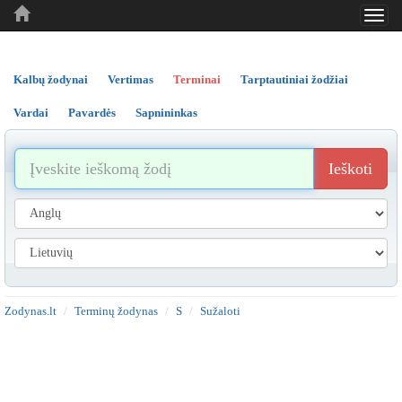
Toggl
..
..
..
navig
Kalbų žodynai
Vertimas
Terminai
Tarptautiniai žodžiai
Vardai
Pavardės
Sapnininkas
Ieškoti
Zodynas.lt
Terminų žodynas
S
Sužaloti