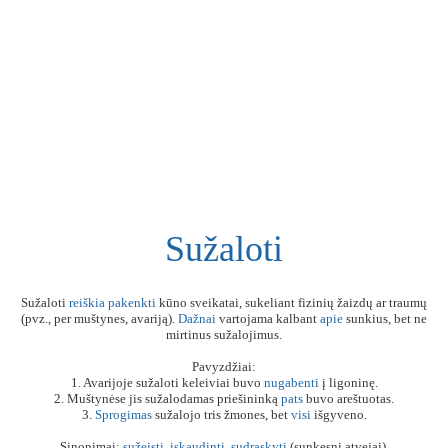
Sužaloti
Sužaloti
reiškia
pakenkti
kūno sveikatai, sukeliant fizinių žaizdų ar traumų
(pvz., per muštynes, avariją).
Dažnai
vartojama kalbant
apie
sunkius, bet ne
mirtinus sužalojimus.
Pavyzdžiai:
1. Avarijoje sužaloti keleiviai buvo
nugabenti
į ligoninę.
2. Muštynėse jis sužalodamas priešininką
pats
buvo areštuotas.
3.
Sprogimas
sužalojo tris žmones, bet
visi
išgyveno.
Sinonimai:
sužeisti
,
įskaudinti
,
sudraskyti
(sunkesni atvejai).