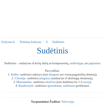
Zodynas.lt
Terminų žodynas
S
Sudėtinis
Sudėtinis
Sudėtinis – sudarytas iš kelių dalių ar komponentų,
sudėtingas
, ne
paprastas
.
Pavyzdžiai:
1.
Kalba
: sudėtinis sakinys (turi
daugiau
nei vieną pagrindinį dėmenį).
2.
Chemija
: sudėtinis
junginys
(sudarytas iš skirtingų elementų).
3.
Matematika
: sudėtinis
skaičius
(turi daliklius be 1 ir
savęs
).
4.
Kasdienybė
: sudėtinis
sprendimas
,
sudėtinės
problemos.
Tarptautiniai Žodžiai:
Televizija