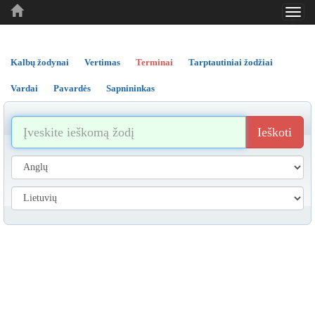
Toggl
..
..
..
navig
Kalbų žodynai
Vertimas
Terminai
Tarptautiniai žodžiai
Vardai
Pavardės
Sapnininkas
Ieškoti