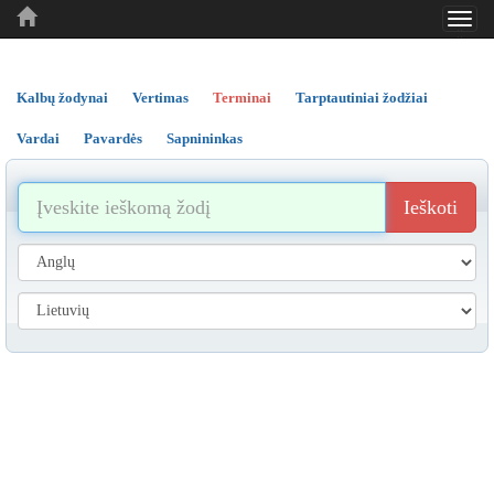
Toggl
..
..
..
navig
Kalbų žodynai
Vertimas
Terminai
Tarptautiniai žodžiai
Vardai
Pavardės
Sapnininkas
Ieškoti