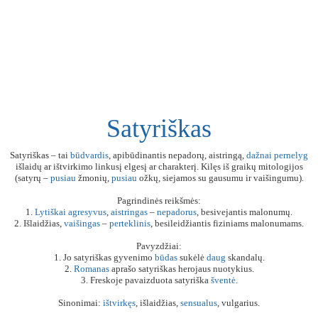
Satyriškas
Satyriškas – tai
būdvardis
, apibūdinantis nepadorų, aistringą,
dažnai
pernelyg
išlaidų ar ištvirkimo linkusį elgesį ar charakterį. Kilęs iš graikų mitologijos
(satyrų –
pusiau
žmonių,
pusiau
ožkų, siejamos su gausumu ir vaišingumu).
Pagrindinės reikšmės:
1.
Lytiškai
agresyvus
,
aistringas
–
nepadorus
, besivejantis malonumų.
2. Išlaidžias,
vaišingas
–
perteklinis
, besileidžiantis fiziniams malonumams.
Pavyzdžiai:
1. Jo satyriškas gyvenimo
būdas
sukėlė
daug
skandalų.
2.
Romanas
aprašo satyriškas herojaus nuotykius.
3. Freskoje pavaizduota satyriška
šventė
.
Sinonimai:
ištvirkęs
, išlaidžias,
sensualus
, vulgarius.